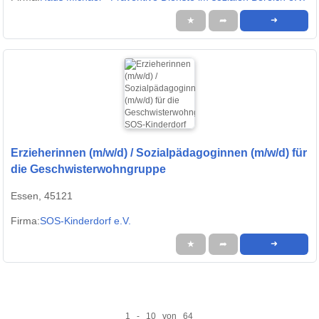
★
➦
➜
Erzieherinnen (m/w/d) / Sozialpädagoginnen (m/w/d) für
die Geschwisterwohngruppe
Essen, 45121
Firma:
SOS-Kinderdorf e.V.
★
➦
➜
1 - 10 von 64