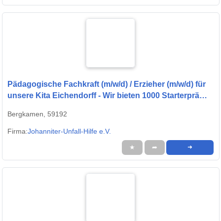
Pädagogische Fachkraft (m/w/d) / Erzieher (m/w/d) für
unsere Kita Eichendorff - Wir bieten 1000 Starterprämie
und/oder bis zu 2000 Umzugsprämie*
Bergkamen, 59192
Firma:
Johanniter-Unfall-Hilfe e.V.
★
➦
➜