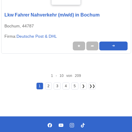
Lkw Fahrer Nahverkehr (m/w/d) in Bochum
Bochum, 44787
Firma:
Deutsche Post & DHL
★
➦
➜
1 - 10 von 209
1
2
3
4
5
❯
❯❯