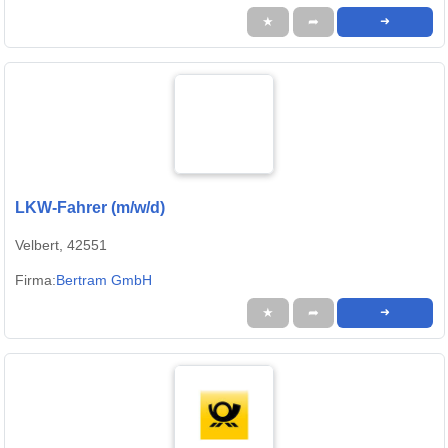
★
➦
➜
LKW-Fahrer (m/w/d)
Velbert, 42551
Firma:
Bertram GmbH
★
➦
➜