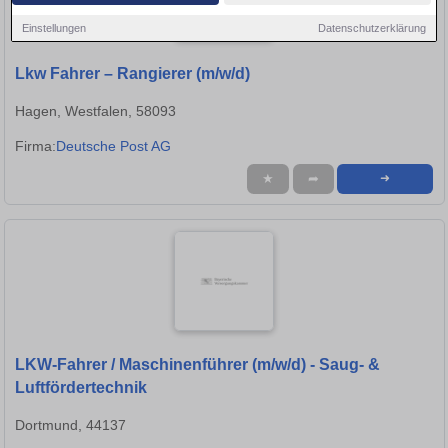
Einstellungen
Datenschutzerklärung
Lkw Fahrer – Rangierer (m/w/d)
Hagen, Westfalen, 58093
Firma:
Deutsche Post AG
★
➦
➜
LKW-Fahrer / Maschinenführer (m/w/d) - Saug- &
Luftfördertechnik
Dortmund, 44137