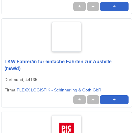
★
➦
➜
LKW Fahrer/in für einfache Fahrten zur Aushilfe
(m/w/d)
Dortmund, 44135
Firma:
FLEXX LOGISTIK - Schinnerling & Goth GbR
★
➦
➜