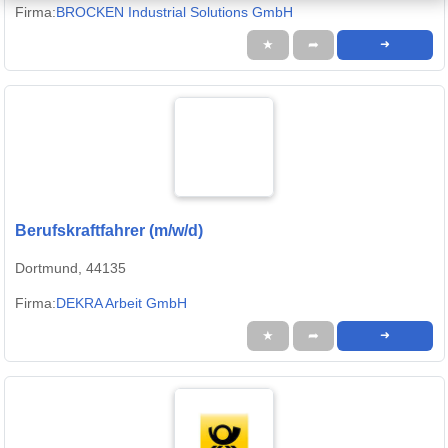
Firma:
BROCKEN Industrial Solutions GmbH
★
➦
➜
Berufskraftfahrer (m/w/d)
Dortmund, 44135
Firma:
DEKRA Arbeit GmbH
★
➦
➜