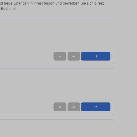
etzt neue Chancen in Ihrer Region und bewerben Sie sich direkt
in Bochum!
★
➦
➜
★
➦
➜