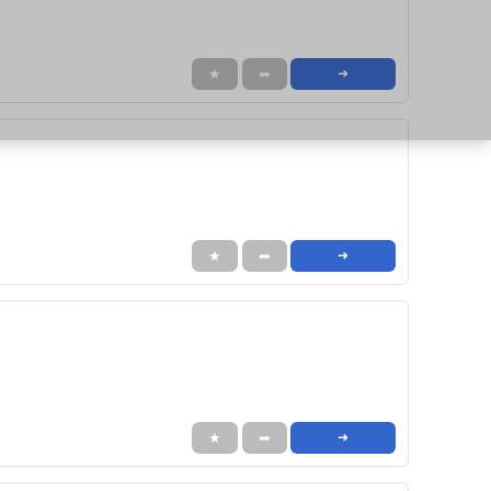
★
➦
➜
★
➦
➜
★
➦
➜