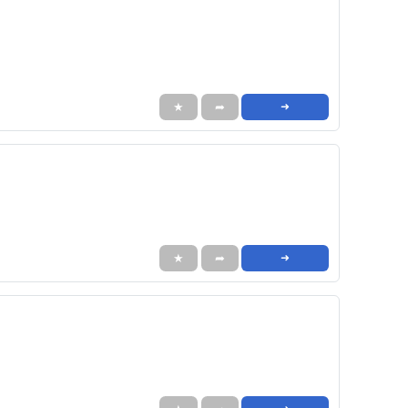
★
➦
➜
★
➦
➜