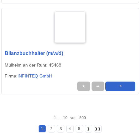
Bilanzbuchhalter (m/w/d)
Mülheim an der Ruhr, 45468
Firma:
INFINTEQ GmbH
★
➦
➜
1 - 10 von 500
1
2
3
4
5
❯
❯❯