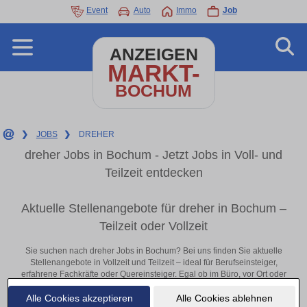
Event
Auto
Immo
Job
ANZEIGEN
MARKT-
BOCHUM
❯
JOBS
❯
DREHER
dreher Jobs in Bochum - Jetzt Jobs in Voll- und
Teilzeit entdecken
Aktuelle Stellenangebote für dreher in Bochum –
Teilzeit oder Vollzeit
Sie suchen nach dreher Jobs in Bochum? Bei uns finden Sie aktuelle
Stellenangebote in Vollzeit und Teilzeit – ideal für Berufseinsteiger,
erfahrene Fachkräfte oder Quereinsteiger. Egal ob im Büro, vor Ort oder
remote: Entdecken Sie jetzt neue Chancen in Ihrer Region und
Alle Cookies akzeptieren
Alle Cookies ablehnen
bewerben Sie sich direkt auf passende dreher-Stellen in Bochum!