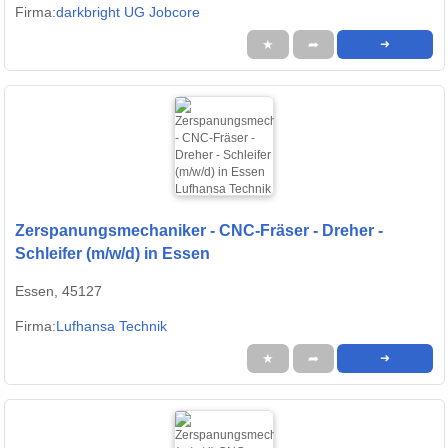
Firma:
darkbright UG Jobcore
★
➦
➜
Zerspanungsmechaniker - CNC-Fräser - Dreher -
Schleifer (m/w/d) in Essen
Essen, 45127
Firma:
Lufhansa Technik
★
➦
➜