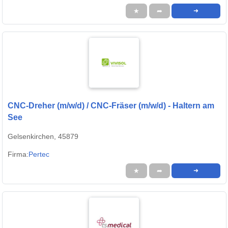
★
➦
➜
CNC-Dreher (m/w/d) / CNC-Fräser (m/w/d) - Haltern am
See
Gelsenkirchen, 45879
Firma:
Pertec
★
➦
➜