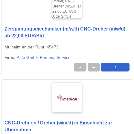
Zerspanungsmechaniker (m/w/d) CNC-Dreher (m/w/d)
ab 22,00 EUR/Std.
Mülheim an der Ruhr, 45473
Firma:
Aide GmbH PersonalService
★
➦
➜
CNC-Dreherin / Dreher (w/m/d) in Einschicht zur
Übernahme