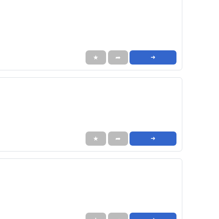
★
➦
➜
★
➦
➜