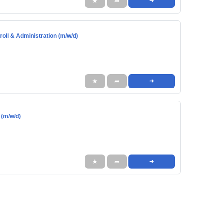
★
➦
➜
oll & Administration (m/w/d)
★
➦
➜
(m/w/d)
★
➦
➜