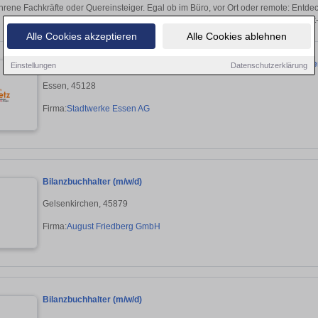
hrene Fachkräfte oder Quereinsteiger. Egal ob im Büro, vor Ort oder remote: Entd
sich direkt auf passende Büromanagement-
Alle Cookies akzeptieren
Alle Cookies ablehnen
Sachbearbeiter/in (gn) Messstellen, Hausanschlüsse & Löschwass
Einstellungen
Datenschutzerklärung
Essen, 45128
Firma:
Stadtwerke Essen AG
Bilanzbuchhalter (m/w/d)
Gelsenkirchen, 45879
Firma:
August Friedberg GmbH
Bilanzbuchhalter (m/w/d)