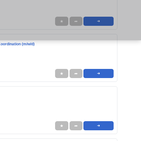
★
➦
➜
oordination (m/w/d)
★
➦
➜
★
➦
➜