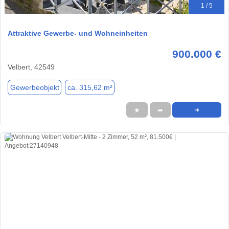
1 / 5
Attraktive Gewerbe- und Wohneinheiten
900.000 €
Velbert, 42549
Gewerbeobjekt
ca. 315,62 m²
★
➦
➜