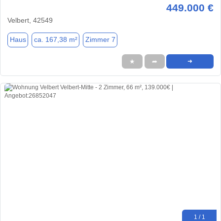
449.000 €
Velbert, 42549
Haus
ca. 167,38 m²
Zimmer 7
★
➦
➜
1 / 1