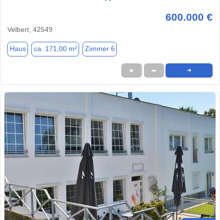
600.000 €
Velbert, 42549
Haus
ca. 171,00 m²
Zimmer 6
★
➦
➜