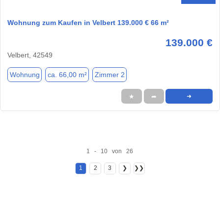
Wohnung zum Kaufen in Velbert 139.000 € 66 m²
139.000 €
Velbert, 42549
Wohnung
ca. 66,00 m²
Zimmer 2
★
➦
➜
1 - 10 von 26
1
2
3
❯
❯❯