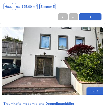
Haus
ca. 195,00 m²
Zimmer 5
★
➦
➜
1 / 17
Traumhafte modernisierte Doppelhaushälfte