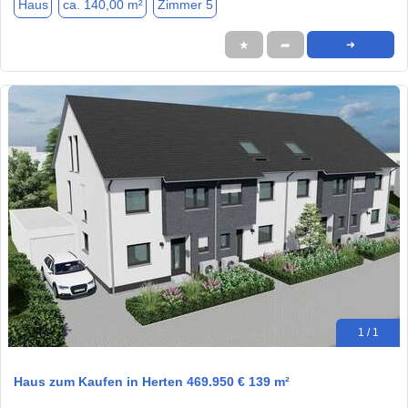
Haus
ca. 140,00 m²
Zimmer 5
★
➦
➜
1 / 1
Haus zum Kaufen in Herten 469.950 € 139 m²