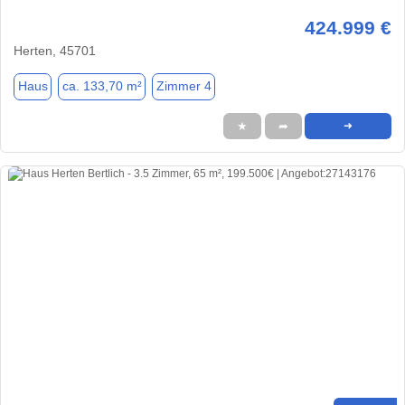
424.999 €
Herten, 45701
Haus
ca. 133,70 m²
Zimmer 4
★
➦
➜