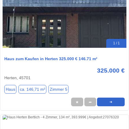
1 / 1
Haus zum Kaufen in Herten 325.000 € 146.71 m²
325.000 €
Herten, 45701
Haus
ca. 146,71 m²
Zimmer 5
★
➦
➜