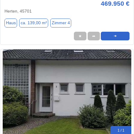
469.950 €
Herten, 45701
Haus
ca. 139,00 m²
Zimmer 4
★
➦
➜
1 / 1