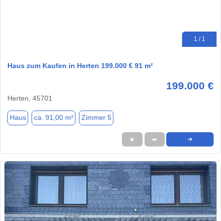
1 / 1
Haus zum Kaufen in Herten 199.000 € 91 m²
199.000 €
Herten, 45701
Haus
ca. 91,00 m²
Zimmer 5
★
➦
➜