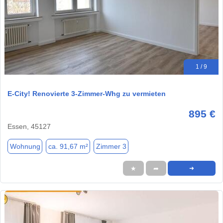
1 / 9
E-City! Renovierte 3-Zimmer-Whg zu vermieten
895 €
Essen, 45127
Wohnung
ca. 91,67 m²
Zimmer 3
★
➦
➜