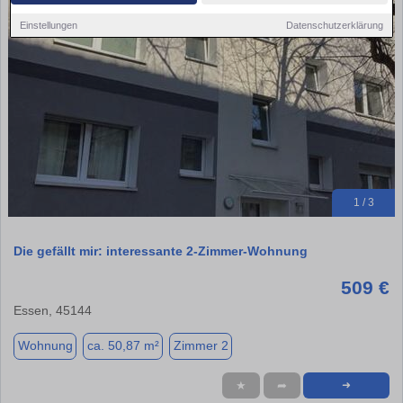
Einstellungen
Datenschutzerklärung
1 / 3
Die gefällt mir: interessante 2-Zimmer-Wohnung
509 €
Essen, 45144
Wohnung
ca. 50,87 m²
Zimmer 2
★
➦
➜