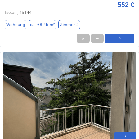
552 €
Essen, 45144
Wohnung
ca. 68,45 m²
Zimmer 2
★
➦
➜
1 / 1