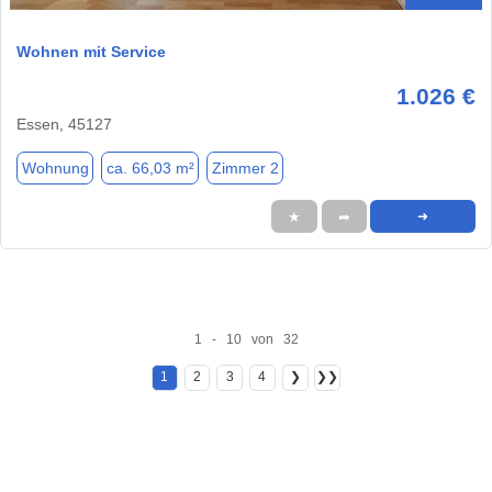
Wohnen mit Service
1.026 €
Essen, 45127
Wohnung
ca. 66,03 m²
Zimmer 2
★
➦
➜
1 - 10 von 32
1
2
3
4
❯
❯❯