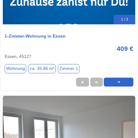
1 / 3
1-Zimmer-Wohnung in Essen
409 €
Essen, 45127
Wohnung
ca. 35,86 m²
Zimmer 1
★
➦
➜