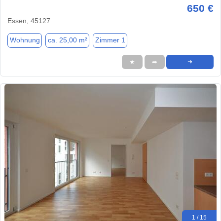
650 €
Essen, 45127
Wohnung
ca. 25,00 m²
Zimmer 1
★
➦
➜
1 / 15