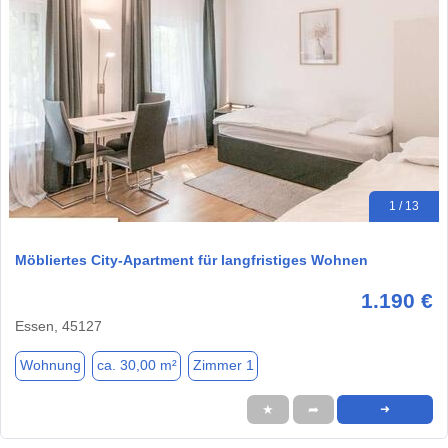
1 / 13
Möbliertes City-Apartment für langfristiges Wohnen
1.190 €
Essen, 45127
Wohnung
ca. 30,00 m²
Zimmer 1
★
➦
➜