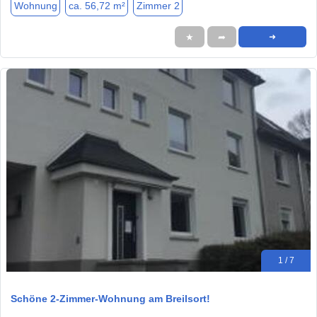
Wohnung
ca. 56,72 m²
Zimmer 2
★
➦
➜
1 / 7
Schöne 2-Zimmer-Wohnung am Breilsort!