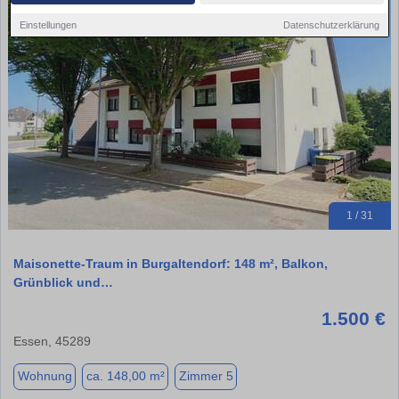
Einstellungen
Datenschutzerklärung
1 / 31
Maisonette-Traum in Burgaltendorf: 148 m², Balkon,
Grünblick und…
1.500 €
Essen, 45289
Wohnung
ca. 148,00 m²
Zimmer 5