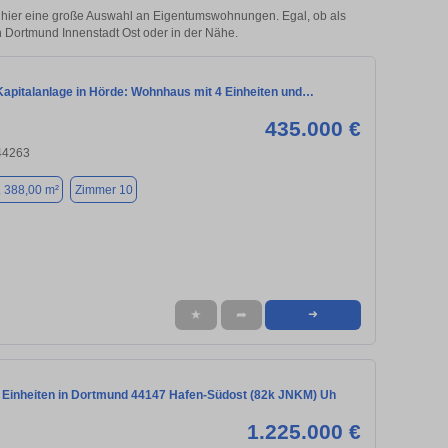
 hier eine große Auswahl an Eigentumswohnungen. Egal, ob als
in Dortmund Innenstadt Ost oder in der Nähe.
 Kapitalanlage in Hörde: Wohnhaus mit 4 Einheiten und…
435.000 €
44263
. 388,00 m²
Zimmer 10
★
➦
➜
 Einheiten in Dortmund 44147 Hafen-Südost (82k JNKM) Uh
1.225.000 €