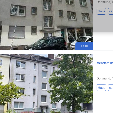
Dortmund, 
Haus
ca
1 / 10
Mehrfamili
Dortmund, 
Haus
ca