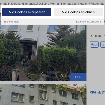
n Sie in Dortmund Innenstadt Ost eine Mehrfamilienhaus zum kaufen? Finden Sie
Kapitalanlage oder zur Vermietung – hier finden Sie Ihre Immobilie 
Alle Cookies akzeptieren
Alle Cookies ablehnen
Attraktive
Einstellungen
Datenschutzerklärung
Dortmund, 
Haus
ca
1 / 31
MFH mit 17