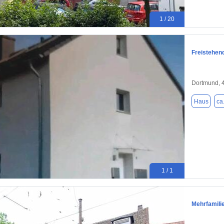
1 / 20
Freistehen
Dortmund, 
Haus
ca
1 / 1
Mehrfamili