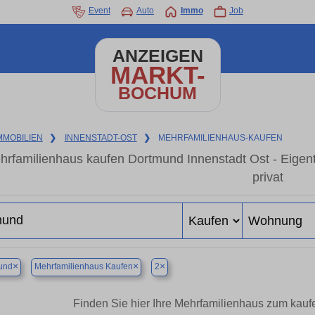
Event
Auto
Immo
Job
ANZEIGEN
MARKT-
BOCHUM
MMOBILIEN
❯
INNENSTADT-OST
❯
MEHRFAMILIENHAUS-KAUFEN
hrfamilienhaus kaufen Dortmund Innenstadt Ost - Eige
privat
×
×
×
und
Mehrfamilienhaus Kaufen
2
Finden Sie hier Ihre Mehrfamilienhaus zum kauf