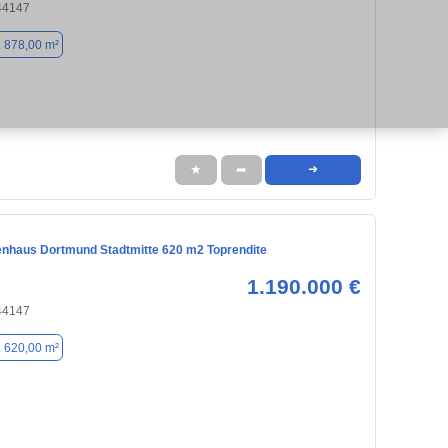
44147
. 878,00 m²
★
➦
➜
enhaus Dortmund Stadtmitte 620 m2 Toprendite
1.190.000 €
44147
. 620,00 m²