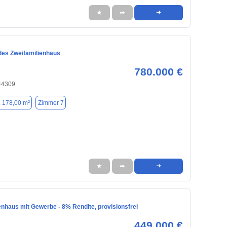
★
➦
➜
des Zweifamilienhaus
780.000 €
44309
. 178,00 m²
Zimmer 7
★
➦
➜
enhaus mit Gewerbe - 8% Rendite, provisionsfrei
449.000 €