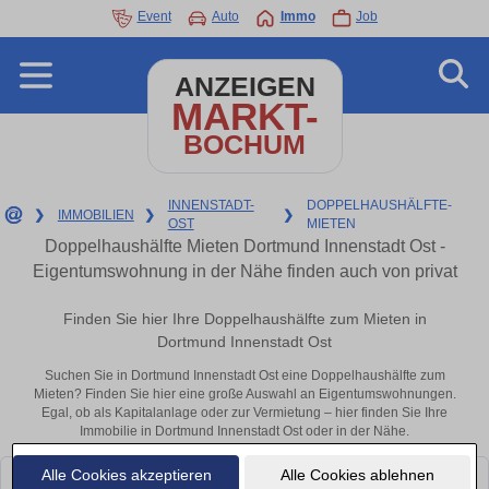
Event
Auto
Immo
Job
ANZEIGEN
MARKT-
BOCHUM
INNENSTADT-
DOPPELHAUSHÄLFTE-
❯
IMMOBILIEN
❯
❯
OST
MIETEN
Doppelhaushälfte Mieten Dortmund Innenstadt Ost -
Eigentumswohnung in der Nähe finden auch von privat
Finden Sie hier Ihre Doppelhaushälfte zum Mieten in
Dortmund Innenstadt Ost
Suchen Sie in Dortmund Innenstadt Ost eine Doppelhaushälfte zum
Mieten? Finden Sie hier eine große Auswahl an Eigentumswohnungen.
Egal, ob als Kapitalanlage oder zur Vermietung – hier finden Sie Ihre
Immobilie in Dortmund Innenstadt Ost oder in der Nähe.
Alle Cookies akzeptieren
Alle Cookies ablehnen
Leider konnten wir derzeit keine passenden Objekte finden. Schauen Sie