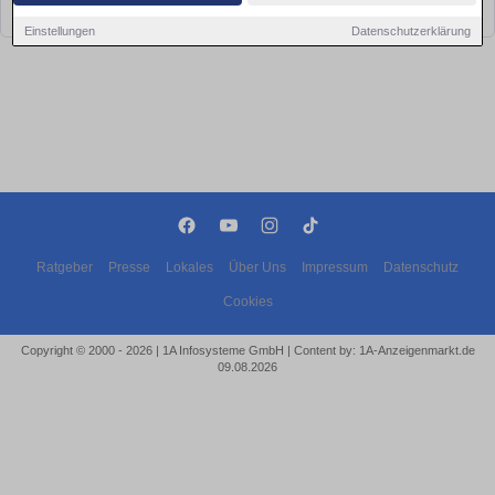
bald wieder vorbei!
Einstellungen
Datenschutzerklärung
Ratgeber
Presse
Lokales
Über Uns
Impressum
Datenschutz
Cookies
Copyright © 2000 - 2026 | 1A Infosysteme GmbH | Content by: 1A-Anzeigenmarkt.de
09.08.2026