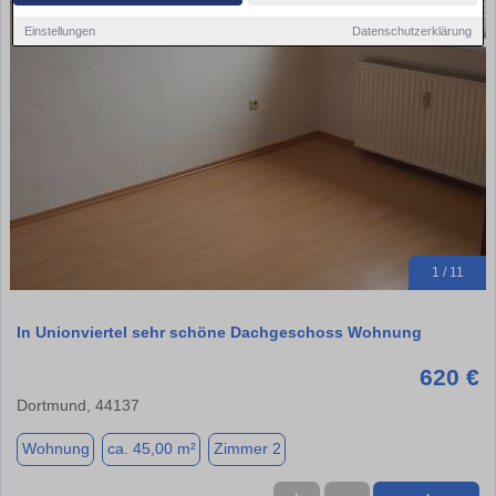
Einstellungen
Datenschutzerklärung
1 / 11
In Unionviertel sehr schöne Dachgeschoss Wohnung
620 €
Dortmund, 44137
Wohnung
ca. 45,00 m²
Zimmer 2