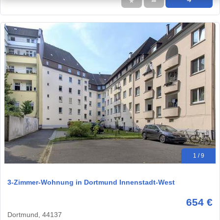
★
➦
➜
1 / 9
3-Zimmer-Wohnung in Dortmund Innenstadt-West
654 €
Dortmund, 44137