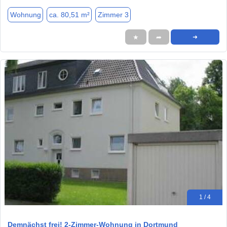
Wohnung
ca. 80,51 m²
Zimmer 3
★
➦
➜
1 / 4
Demnächst frei! 2-Zimmer-Wohnung in Dortmund