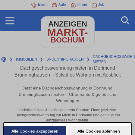
Event
Auto
Immo
Job
ANZEIGEN
MARKT-
BOCHUM
DACHGESCHOSSWOHN
❯
IMMOBILIEN
❯
BRUENNINGHAUSEN
❯
MIETEN
Dachgeschosswohnung mieten in Dortmund
Brünninghausen – Stilvolles Wohnen mit Ausblick
Jetzt eine Dachgeschosswohnung in Dortmund
Brünninghausen mieten – Charmante & gemütliche
Wohnungen
Lichtdurchflutet & mit besonderem Charme: Finde jetzt eine
Dachgeschosswohnung zur Miete in Dortmund und genieße ein
einzigartiges Wohngefühl.
Alle Cookies akzeptieren
Alle Cookies ablehnen