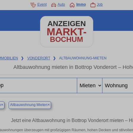
Event
Auto
Immo
Job
ANZEIGEN
MARKT-
BOCHUM
MMOBILIEN
❯
VONDERORT
❯
ALTBAUWOHNUNG-MIETEN
Altbauwohnung mieten in Bottrop Vonderort – Hoh
×
×
p
Altbauwohnung Mieten
Jetzt eine Altbauwohnung in Bottrop Vonderort mieten – H
bauwohnungen überzeugen mit großzügigen Räumen, hohen Decken und stilvollen Det