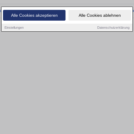
onnten wir derzeit keine passenden Objekte finden. Schauen Sie bald wieder vo
Alle Cookies akzeptieren
Alle Cookies ablehnen
Einstellungen
Datenschutzerklärung