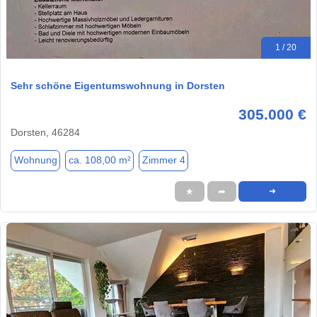
1 / 20
Sehr schöne Eigentumswohnung in Dorsten
305.000 €
Dorsten, 46284
Wohnung
ca. 108,00 m²
Zimmer 4
★
➦
➜