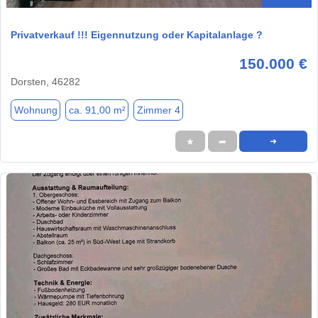
Privatverkauf !!! Eigennutzung oder Kapitalanlage ?
150.000 €
Dorsten, 46282
Wohnung
ca. 91,00 m²
Zimmer 4
★
➦
➜