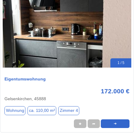
1 / 5
Eigentumswohnung
172.000 €
Gelsenkirchen, 45888
Wohnung
ca. 110,00 m²
Zimmer 4
★
➦
➜