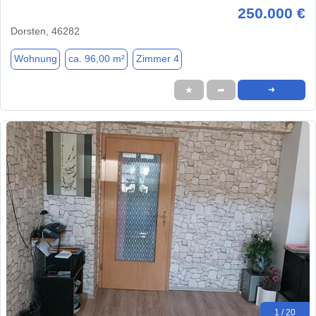
250.000 €
Dorsten, 46282
Wohnung
ca. 96,00 m²
Zimmer 4
★
➦
➜
1 / 20