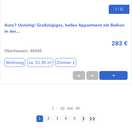
1 / 11
Auto? Unnötig! Großzügiges, helles Appartment mit Balkon
in der…
283 €
Oberhausen, 46045
Wohnung
ca. 51,35 m²
Zimmer 1
★
➦
➜
1 - 10 von 45
1
2
3
4
5
❯
❯❯