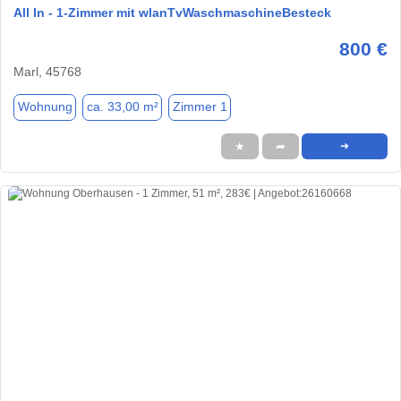
All In - 1-Zimmer mit wlanTvWaschmaschineBesteck
800 €
Marl, 45768
Wohnung
ca. 33,00 m²
Zimmer 1
★
➦
➜