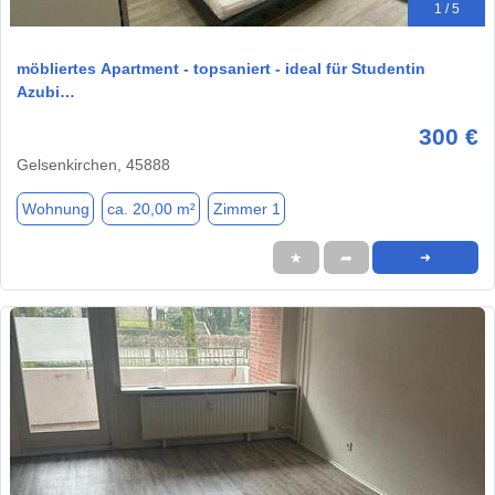
1 / 5
möbliertes Apartment - topsaniert - ideal für Studentin
Azubi…
300 €
Gelsenkirchen, 45888
Wohnung
ca. 20,00 m²
Zimmer 1
★
➦
➜