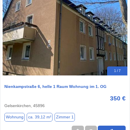
1 / 7
Nienkampstraße 6, helle 1 Raum Wohnung im 1. OG
350 €
Gelsenkirchen, 45896
Wohnung
ca. 39,12 m²
Zimmer 1
★
➦
➜