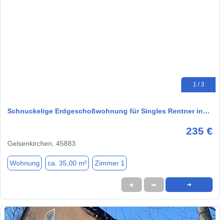
1 / 3
Schnuckelige Erdgeschoßwohnung für Singles Rentner in…
235 €
Gelsenkirchen, 45883
Wohnung
ca. 35,00 m²
Zimmer 1
★
➦
➜