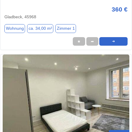
360 €
Gladbeck, 45968
Wohnung
ca. 34,00 m²
Zimmer 1
★
➦
➜