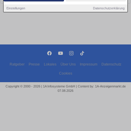
Einstellungen
Datenschutzerklärung
Ratgeber
Presse
Lokales
Über Uns
Impressum
Datenschutz
Cookies
Copyright © 2000 - 2026 | 1A Infosysteme GmbH | Content by: 1A-Anzeigenmarkt.de
07.08.2026