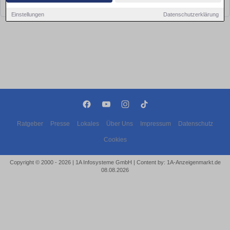
bald wieder vorbei!
Einstellungen
Datenschutzerklärung
Ratgeber
Presse
Lokales
Über Uns
Impressum
Datenschutz
Cookies
Copyright © 2000 - 2026 | 1A Infosysteme GmbH | Content by: 1A-Anzeigenmarkt.de
08.08.2026