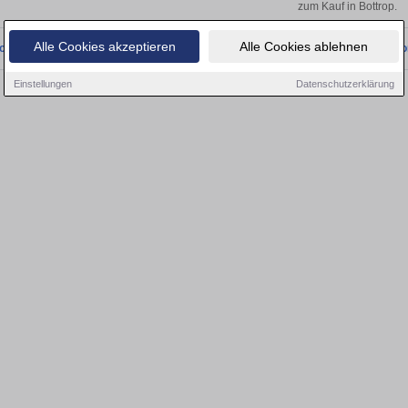
zum Kauf in Bottrop.
Alle Cookies akzeptieren
Alle Cookies ablehnen
onnten wir derzeit keine passenden Objekte finden. Schauen Sie bald wieder vo
Einstellungen
Datenschutzerklärung