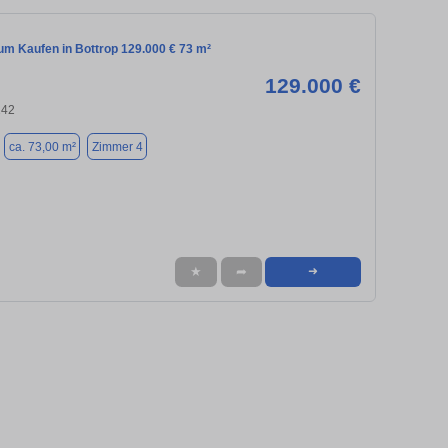
m Kaufen in Bottrop 129.000 € 73 m²
129.000 €
242
ca. 73,00 m²
Zimmer 4
★
➦
➜