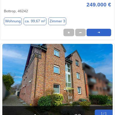
249.000 €
Bottrop, 46242
Wohnung
ca. 99,67 m²
Zimmer 3
★
➦
➜
1 / 1