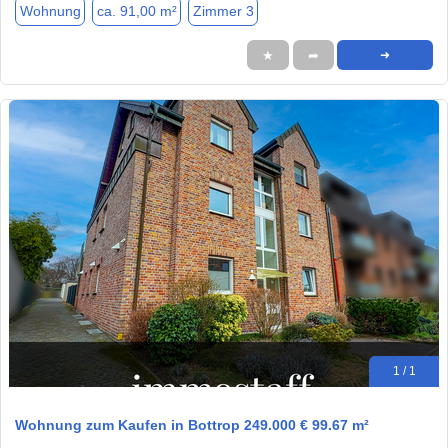
Wohnung
ca. 91,00 m²
Zimmer 3
★
➦
➜
1 / 1
Wohnung zum Kaufen in Bottrop 249.000 € 99.67 m²