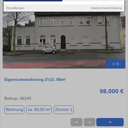
Einstellungen
Datenschutzerklärung
1 / 8
Eigentumswohnung 2½Zi. 60m²
98.000 €
Bottrop, 46240
Wohnung
ca. 60,00 m²
Zimmer 1
★
➦
➜