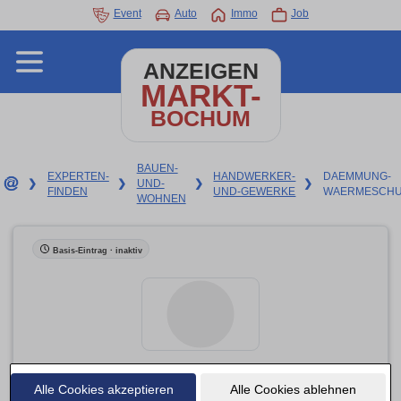
Event
Auto
Immo
Job
ANZEIGEN
MARKT-
BOCHUM
BAUEN-
EXPERTEN-
HANDWERKER-
DAEMMUNG-
❯
❯
UND-
❯
❯
FINDEN
UND-GEWERKE
WAERMESCHU
WOHNEN
Basis-Eintrag · inaktiv
Alle Cookies akzeptieren
Maler Dreyer GmbH
Alle Cookies ablehnen