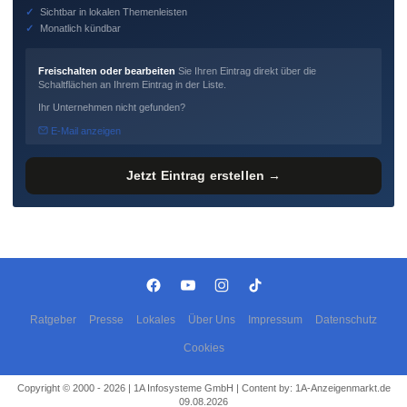
✓
Sichtbar in lokalen Themenleisten
✓
Monatlich kündbar
Freischalten oder bearbeiten
Sie Ihren Eintrag direkt über die
Schaltflächen an Ihrem Eintrag in der Liste.
Ihr Unternehmen nicht gefunden?
E-Mail anzeigen
Jetzt Eintrag erstellen →
Ratgeber
Presse
Lokales
Über Uns
Impressum
Datenschutz
Cookies
Copyright © 2000 - 2026 | 1A Infosysteme GmbH | Content by: 1A-Anzeigenmarkt.de
09.08.2026