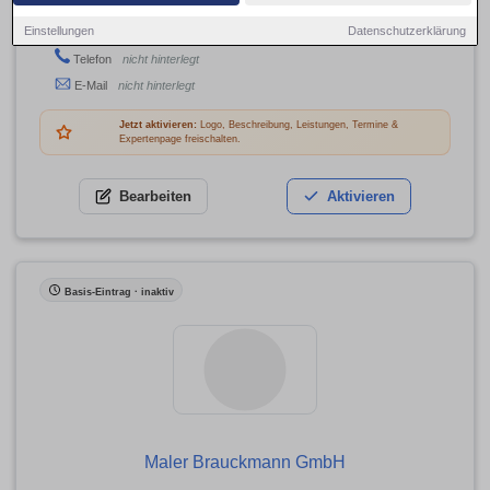
Zum Holzplatz 7, 44536 Lünen
Einstellungen
Datenschutzerklärung
Adresse
Telefon
nicht hinterlegt
E-Mail
nicht hinterlegt
Jetzt aktivieren:
Logo, Beschreibung, Leistungen, Termine &
Expertenpage freischalten.
Bearbeiten
Aktivieren
Basis-Eintrag · inaktiv
Maler Brauckmann GmbH