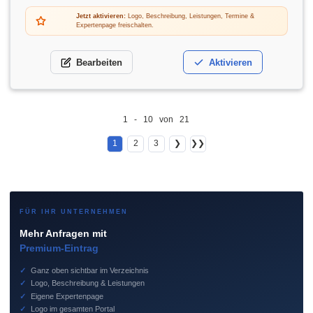
Jetzt aktivieren:
Logo, Beschreibung, Leistungen, Termine &
Expertenpage freischalten.
Bearbeiten
Aktivieren
1 - 10 von 21
1
2
3
❯
❯❯
FÜR IHR UNTERNEHMEN
Mehr Anfragen mit
Premium-Eintrag
✓
Ganz oben sichtbar im Verzeichnis
✓
Logo, Beschreibung & Leistungen
✓
Eigene Expertenpage
✓
Logo im gesamten Portal