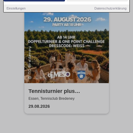
14:00 Uhr
Einstellungen
Datenschutzerklärung
Tennisturnier plus
Wimbledon Chic Party
Essen, Tennisclub Bredeney
29.08.2026