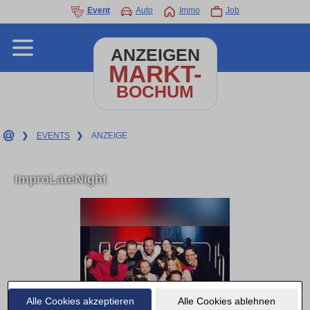
Event
Auto
Immo
Job
ANZEIGEN
MARKT-
BOCHUM
❯
EVENTS
❯
ANZEIGE
ImproLateNight
Alle Cookies akzeptieren
Alle Cookies ablehnen