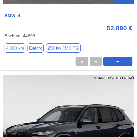
BMW i4
52.890 €
Bochum, 44809
4.900 km
Elektro
250 kw (340 PS)
★
➦
➜