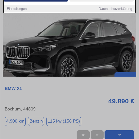
Einstellungen
Datenschutzerklärung
BMW X1
49.890 €
Bochum, 44809
4.900 km
Benzin
115 kw (156 PS)
★
➦
➜