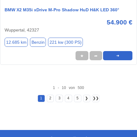
BMW X2 M35i xDrive M-Pro Shadow HuD H&K LED 360°
54.900 €
Wuppertal, 42327
12.685 km
Benzin
221 kw (300 PS)
★
➦
➜
1 - 10 von 500
1
2
3
4
5
❯
❯❯