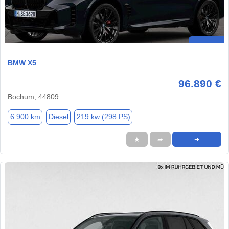
BMW X5
96.890 €
Bochum, 44809
6.900 km
Diesel
219 kw (298 PS)
★
➦
➜