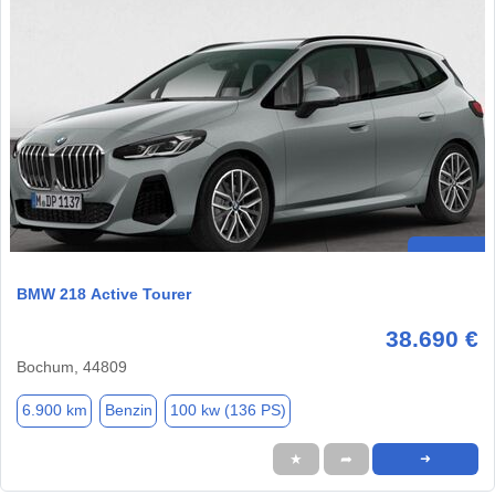
BMW 218 Active Tourer
38.690 €
Bochum, 44809
6.900 km
Benzin
100 kw (136 PS)
★
➦
➜