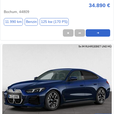
34.890 €
Bochum, 44809
11.990 km
Benzin
125 kw (170 PS)
★
➦
➜