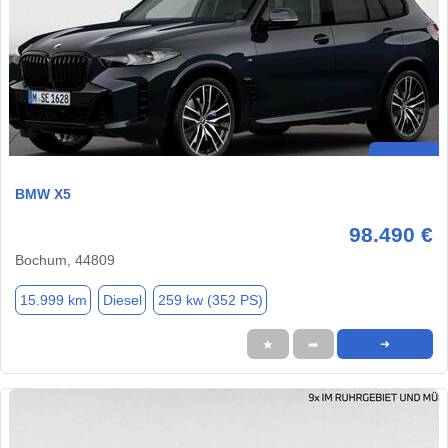
BMW X5
98.490 €
Bochum, 44809
15.999 km
Diesel
259 kw (352 PS)
★
➦
➜