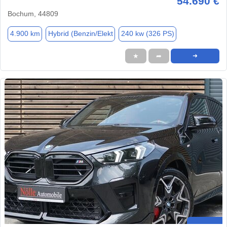
54.690 €
Bochum, 44809
4.900 km
Hybrid (Benzin/Elekt
240 kw (326 PS)
★
➦
➜