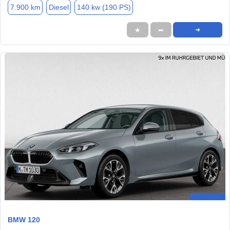
7.900 km
Diesel
140 kw (190 PS)
★
➦
➜
BMW 120