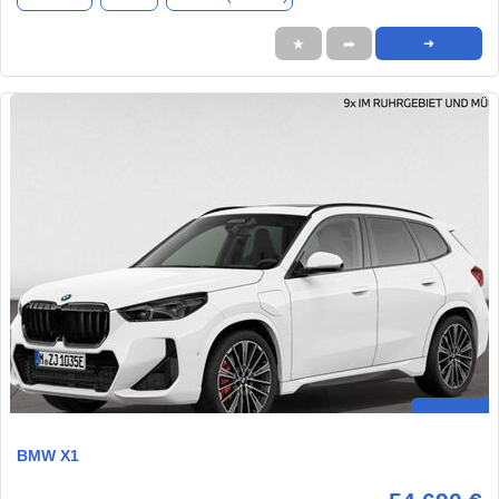
★
➦
➜
BMW X1