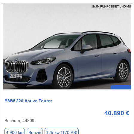
BMW 220 Active Tourer
40.890 €
Bochum, 44809
4.900 km
Benzin
125 kw (170 PS)